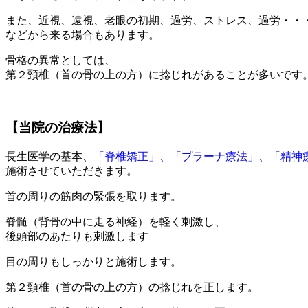
また、
近視、遠視、老眼の初期、過労、ストレス、過労・・
などから来る場合もあります。
骨格の異常としては、
第２頸椎（首の骨の上の方）に捻じれがあることが多いです
【当院の治療法】
長生医学の基本、
「脊椎矯正」、「プラーナ療法」、「精神
施術させていただきます。
首の周りの筋肉の緊張
を取ります。
脊髄
（背骨の中に走る神経）を軽く刺激し、
後頭部
のあたりも刺激します
目の周り
もしっかりと施術します。
第２頸椎
（首の骨の上の方）の捻じれを正します。