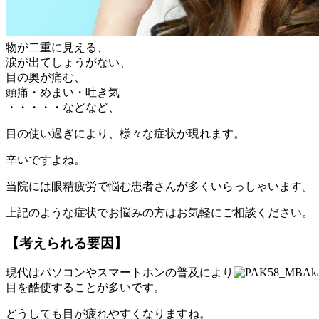
物が二重に見える、
涙が出てしょうがない、
目の奥が痛む、
頭痛・めまい・吐き気
・・・・・などなど、
目の使い過ぎにより、様々な症状が現れます。
辛いですよね。
当院には眼精疲労で悩む患者さんが多くいらっしゃいます。
上記のような症状でお悩みの方はお気軽にご相談ください。
【考えられる要因】
現代は
パソコンやスマートホンの普及
により
目を酷使することが多いです
。
どうしても目が疲れやすくなりますね。