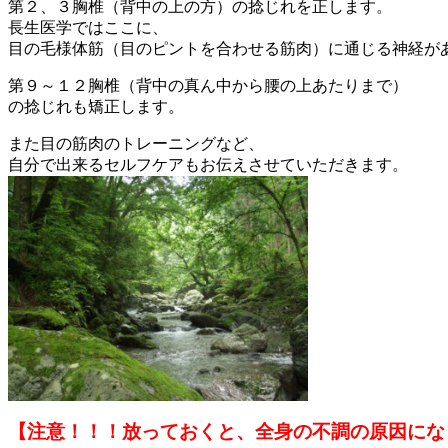
第２、３胸椎
（背中の上の方）の捻じれを正します。
長生医学ではここに、
目の毛様体筋
（目のピントを合わせる筋肉）に通じる神経が
第９～１２胸椎
（背中の真ん中から腰の上あたりまで）
の捻じれも矯正します。
また目の筋肉のトレーニングなど、
自分で出来るセルフケアもお伝えさせていただきます。
【注意！！！放っておくと、全身の不調の原因にな