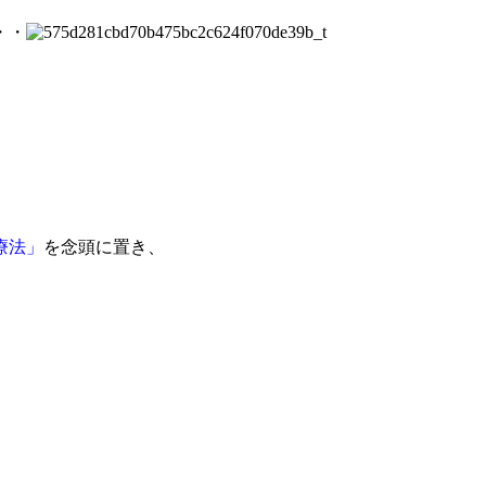
・・
。
療法」
を念頭に置き、