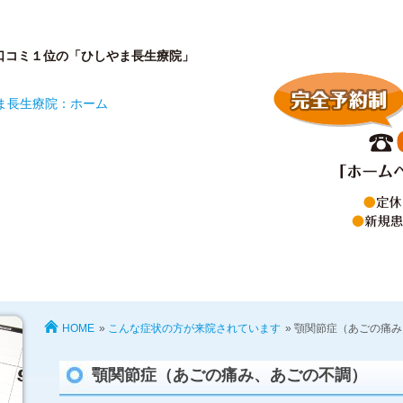
口コミ１位の「ひしやま長生療院」
が開院した理由
院長プロフィール
診療内容と
HOME
»
こんな症状の方が来院されています
» 顎関節症（あごの痛
顎関節症（あごの痛み、あごの不調）