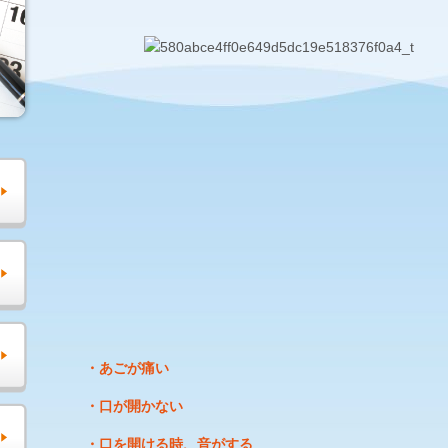
・あごが痛い
・口が開かない
・口を開ける時、音がする