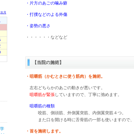
・片方のあごの噛み癖
・打撲などのよる外傷
・姿勢の悪さ
・・・・・・などなど
【当院の施術】
・咀嚼筋（かむときに使う筋肉）を施術。
左右どちらかのあごの動きが悪いです。
咀嚼筋が緊張
していますので、丁寧に弛めます。
咀嚼筋の種類
咬筋、側頭筋、外側翼突筋、内側翼突筋４つ。
また口を開ける時に舌骨筋の一部も使いますので、
医学
・首を施術します。