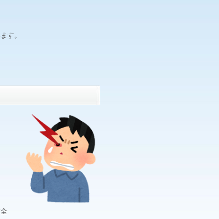
います。
。
ど全