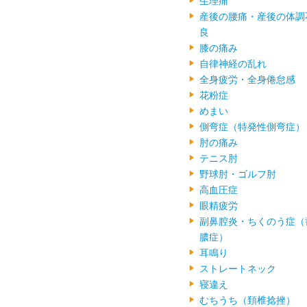
生理痛
産後の腰痛・産後の体調
良
膝の痛み
自律神経の乱れ
全身疲労・全身倦怠感
花粉症
めまい
側弯症（特発性側弯症）
肘の痛み
テニス肘
野球肘・ゴルフ肘
高血圧症
眼精疲労
副鼻腔炎・ちくのう症（
膿症）
耳鳴り
ストレートネック
寝違え
むちうち（頚椎捻挫）