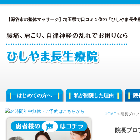
【深谷市の整体マッサージ】埼玉県で口コミ１位の「ひしやま長生
はじめての方へ
私が開院した理由
院
HOME
» 院長プロ
院長プロ