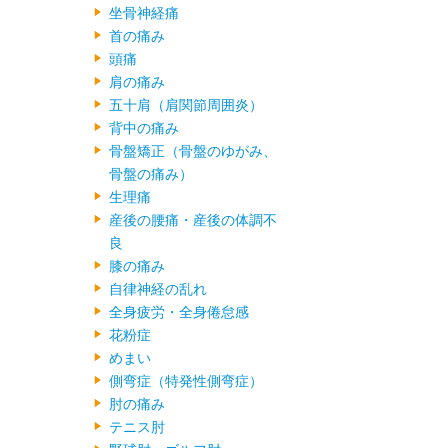
坐骨神経痛
首の痛み
頭痛
肩の痛み
五十肩（肩関節周囲炎）
背中の痛み
骨盤矯正（骨盤のゆがみ、
骨盤の痛み）
生理痛
産後の腰痛・産後の体調不
良
膝の痛み
自律神経の乱れ
全身疲労・全身倦怠感
花粉症
めまい
側弯症（特発性側弯症）
肘の痛み
テニス肘