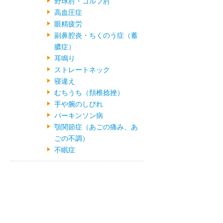
野球肘・ゴルフ肘
高血圧症
眼精疲労
副鼻腔炎・ちくのう症（蓄
膿症）
耳鳴り
ストレートネック
寝違え
むちうち（頚椎捻挫）
手や腕のしびれ
パーキンソン病
顎関節症（あごの痛み、あ
ごの不調）
不眠症