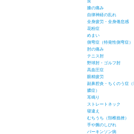
良
膝の痛み
自律神経の乱れ
全身疲労・全身倦怠感
花粉症
めまい
側弯症（特発性側弯症）
肘の痛み
テニス肘
野球肘・ゴルフ肘
高血圧症
眼精疲労
副鼻腔炎・ちくのう症（
膿症）
耳鳴り
ストレートネック
寝違え
むちうち（頚椎捻挫）
手や腕のしびれ
パーキンソン病