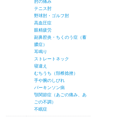
肘の痛み
テニス肘
野球肘・ゴルフ肘
高血圧症
眼精疲労
副鼻腔炎・ちくのう症（蓄
膿症）
耳鳴り
ストレートネック
寝違え
むちうち（頚椎捻挫）
手や腕のしびれ
パーキンソン病
顎関節症（あごの痛み、あ
ごの不調）
不眠症