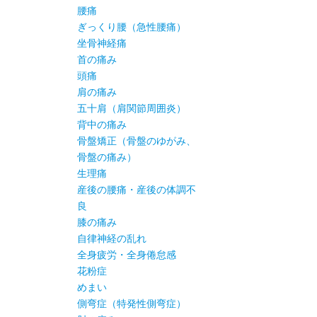
腰痛
ぎっくり腰（急性腰痛）
坐骨神経痛
首の痛み
頭痛
肩の痛み
五十肩（肩関節周囲炎）
背中の痛み
骨盤矯正（骨盤のゆがみ、
骨盤の痛み）
生理痛
産後の腰痛・産後の体調不
良
膝の痛み
自律神経の乱れ
全身疲労・全身倦怠感
花粉症
めまい
側弯症（特発性側弯症）