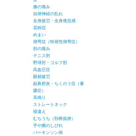
膝の痛み
自律神経の乱れ
全身疲労・全身倦怠感
花粉症
めまい
側弯症（特発性側弯症）
肘の痛み
テニス肘
野球肘・ゴルフ肘
高血圧症
眼精疲労
副鼻腔炎・ちくのう症（蓄
膿症）
耳鳴り
ストレートネック
寝違え
むちうち（頚椎捻挫）
手や腕のしびれ
パーキンソン病