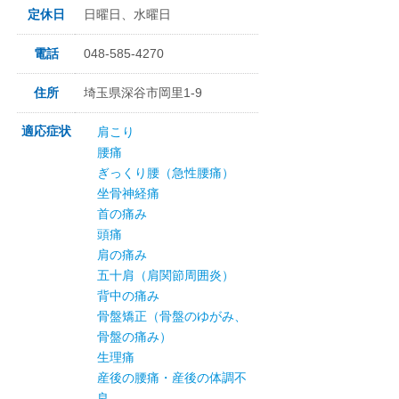
定休日
日曜日、水曜日
電話
048-585-4270
住所
埼玉県深谷市岡里1-9
適応症状
肩こり
腰痛
ぎっくり腰（急性腰痛）
坐骨神経痛
首の痛み
頭痛
肩の痛み
五十肩（肩関節周囲炎）
背中の痛み
骨盤矯正（骨盤のゆがみ、
骨盤の痛み）
生理痛
産後の腰痛・産後の体調不
良