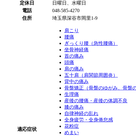
定休日
日曜日、水曜日
電話
048-585-4270
住所
埼玉県深谷市岡里1-9
肩こり
腰痛
ぎっくり腰（急性腰痛）
坐骨神経痛
首の痛み
頭痛
肩の痛み
五十肩（肩関節周囲炎）
背中の痛み
骨盤矯正（骨盤のゆがみ、骨盤
生理痛
産後の腰痛・産後の体調不良
膝の痛み
自律神経の乱れ
全身疲労・全身倦怠感
花粉症
適応症状
めまい