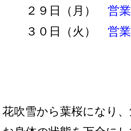
２９日（月）
営業
３０日（火）
営業
５日
６日
花吹雪から葉桜になり、