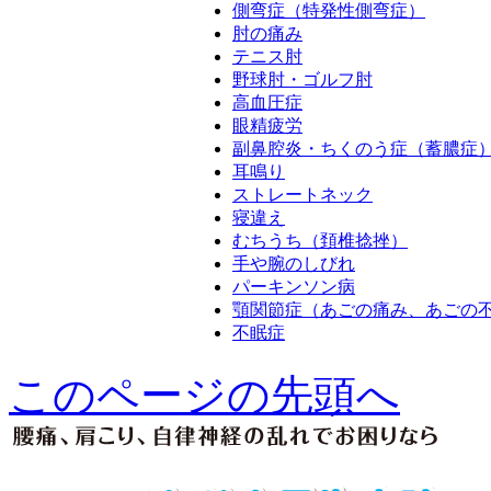
側弯症（特発性側弯症）
肘の痛み
テニス肘
野球肘・ゴルフ肘
高血圧症
眼精疲労
副鼻腔炎・ちくのう症（蓄膿症
耳鳴り
ストレートネック
寝違え
むちうち（頚椎捻挫）
手や腕のしびれ
パーキンソン病
顎関節症（あごの痛み、あごの
不眠症
このページの先頭へ