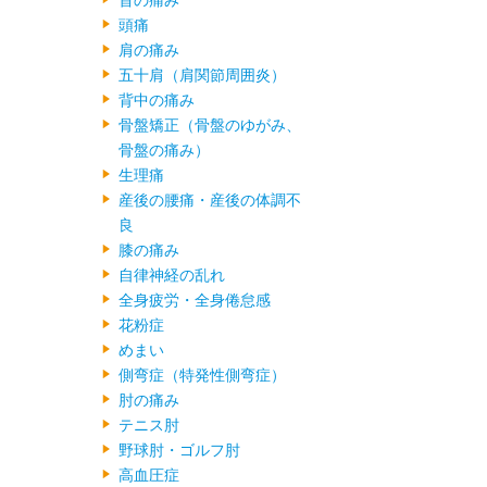
首の痛み
頭痛
肩の痛み
五十肩（肩関節周囲炎）
背中の痛み
骨盤矯正（骨盤のゆがみ、
骨盤の痛み）
生理痛
産後の腰痛・産後の体調不
良
膝の痛み
自律神経の乱れ
全身疲労・全身倦怠感
花粉症
めまい
側弯症（特発性側弯症）
肘の痛み
テニス肘
野球肘・ゴルフ肘
高血圧症