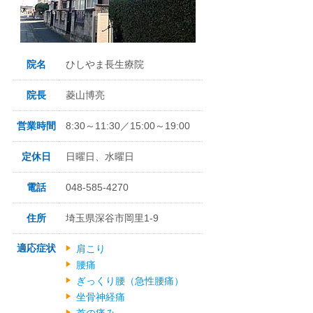
院名
ひしやま長生療院
院長
菱山博亮
営業時間
8:30～11:30／15:00～19:00
定休日
日曜日、水曜日
電話
048-585-4270
住所
埼玉県深谷市岡里1-9
適応症状
肩こり
腰痛
ぎっくり腰（急性腰痛）
坐骨神経痛