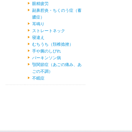
眼精疲労
副鼻腔炎・ちくのう症（蓄
膿症）
耳鳴り
ストレートネック
寝違え
むちうち（頚椎捻挫）
手や腕のしびれ
パーキンソン病
顎関節症（あごの痛み、あ
ごの不調）
不眠症