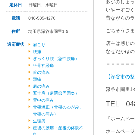
多少のしょっ
定休日
日曜日、水曜日
いやーすごく
昔ながらのラ
電話
048-585-4270
ごちそうさま
住所
埼玉県深谷市岡里1-9
店主は感じの
適応症状
肩こり
なぜだかほの
腰痛
ぎっくり腰（急性腰痛）
＝＝＝＝＝＝
坐骨神経痛
首の痛み
【深谷市の整
頭痛
肩の痛み
深谷市岡里1-
五十肩（肩関節周囲炎）
背中の痛み
TEL 048
骨盤矯正（骨盤のゆがみ、
骨盤の痛み）
「ホームペー
生理痛
産後の腰痛・産後の体調不
ホームペー
良