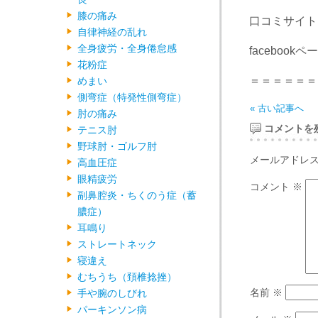
膝の痛み
口コミサイ
自律神経の乱れ
全身疲労・全身倦怠感
facebookペ
花粉症
＝＝＝＝＝＝
めまい
側弯症（特発性側弯症）
« 古い記事へ
肘の痛み
コメントを
テニス肘
野球肘・ゴルフ肘
メールアドレ
高血圧症
眼精疲労
コメント
※
副鼻腔炎・ちくのう症（蓄
膿症）
耳鳴り
ストレートネック
寝違え
むちうち（頚椎捻挫）
名前
※
手や腕のしびれ
パーキンソン病