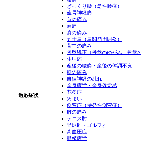
ぎっくり腰（急性腰痛）
坐骨神経痛
首の痛み
頭痛
肩の痛み
五十肩（肩関節周囲炎）
背中の痛み
骨盤矯正（骨盤のゆがみ、骨盤
生理痛
産後の腰痛・産後の体調不良
膝の痛み
自律神経の乱れ
全身疲労・全身倦怠感
花粉症
適応症状
めまい
側弯症（特発性側弯症）
肘の痛み
テニス肘
野球肘・ゴルフ肘
高血圧症
眼精疲労