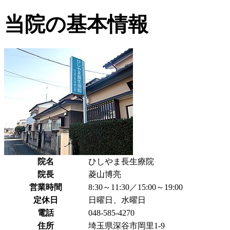
当院の基本情報
院名
ひしやま長生療院
院長
菱山博亮
営業時間
8:30～11:30／15:00～19:00
定休日
日曜日、水曜日
電話
048-585-4270
住所
埼玉県深谷市岡里1-9