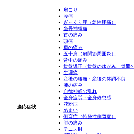
肩こり
腰痛
ぎっくり腰（急性腰痛）
坐骨神経痛
首の痛み
頭痛
肩の痛み
五十肩（肩関節周囲炎）
背中の痛み
骨盤矯正（骨盤のゆがみ、骨盤
生理痛
産後の腰痛・産後の体調不良
膝の痛み
自律神経の乱れ
全身疲労・全身倦怠感
花粉症
適応症状
めまい
側弯症（特発性側弯症）
肘の痛み
テニス肘