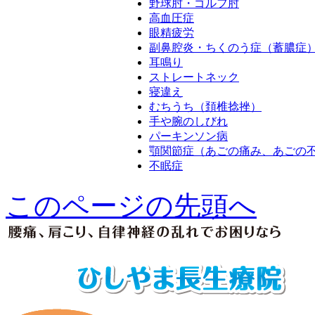
野球肘・ゴルフ肘
高血圧症
眼精疲労
副鼻腔炎・ちくのう症（蓄膿症
耳鳴り
ストレートネック
寝違え
むちうち（頚椎捻挫）
手や腕のしびれ
パーキンソン病
顎関節症（あごの痛み、あごの
不眠症
このページの先頭へ