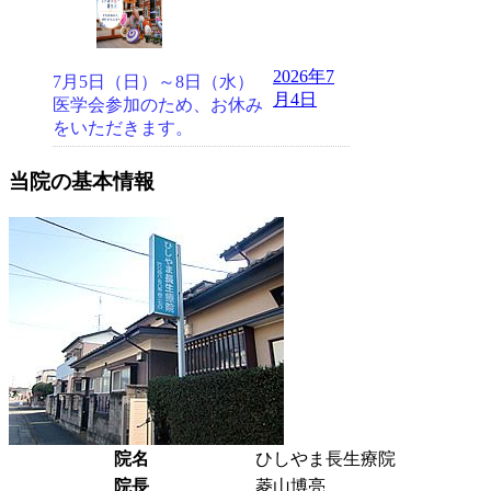
2026年7
7月5日（日）～8日（水）
月4日
医学会参加のため、お休み
をいただきます。
当院の基本情報
院名
ひしやま長生療院
院長
菱山博亮