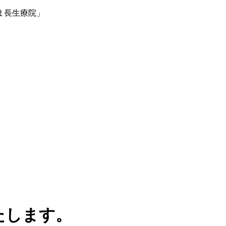
ま長生療院」
たします。