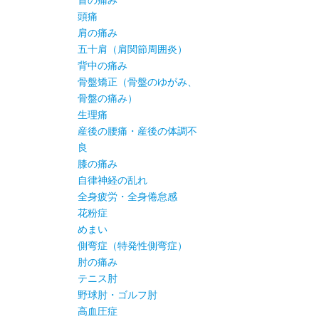
首の痛み
頭痛
肩の痛み
五十肩（肩関節周囲炎）
背中の痛み
骨盤矯正（骨盤のゆがみ、
骨盤の痛み）
生理痛
産後の腰痛・産後の体調不
良
膝の痛み
自律神経の乱れ
全身疲労・全身倦怠感
花粉症
めまい
側弯症（特発性側弯症）
肘の痛み
テニス肘
野球肘・ゴルフ肘
高血圧症