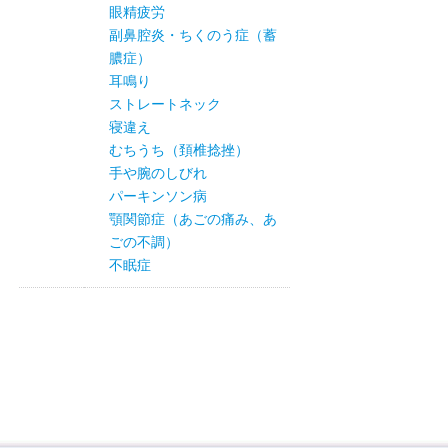
眼精疲労
副鼻腔炎・ちくのう症（蓄
膿症）
耳鳴り
ストレートネック
寝違え
むちうち（頚椎捻挫）
手や腕のしびれ
パーキンソン病
顎関節症（あごの痛み、あ
ごの不調）
不眠症