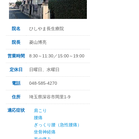
院名
ひしやま長生療院
院長
菱山博亮
営業時間
8:30～11:30／15:00～19:00
定休日
日曜日、水曜日
電話
048-585-4270
住所
埼玉県深谷市岡里1-9
適応症状
肩こり
腰痛
ぎっくり腰（急性腰痛）
坐骨神経痛