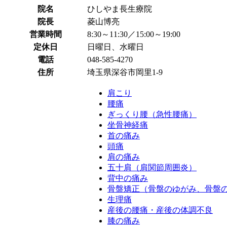
院名
ひしやま長生療院
院長
菱山博亮
営業時間
8:30～11:30／15:00～19:00
定休日
日曜日、水曜日
電話
048-585-4270
住所
埼玉県深谷市岡里1-9
肩こり
腰痛
ぎっくり腰（急性腰痛）
坐骨神経痛
首の痛み
頭痛
肩の痛み
五十肩（肩関節周囲炎）
背中の痛み
骨盤矯正（骨盤のゆがみ、骨盤
生理痛
産後の腰痛・産後の体調不良
膝の痛み