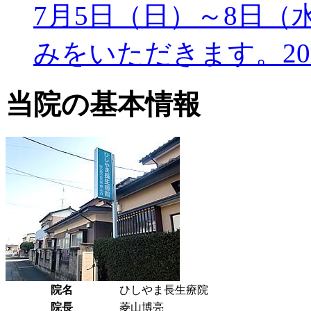
7月5日（日）～8日（
みをいただきます。
2
当院の基本情報
院名
ひしやま長生療院
院長
菱山博亮