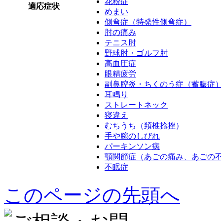
花粉症
適応症状
めまい
側弯症（特発性側弯症）
肘の痛み
テニス肘
野球肘・ゴルフ肘
高血圧症
眼精疲労
副鼻腔炎・ちくのう症（蓄膿症
耳鳴り
ストレートネック
寝違え
むちうち（頚椎捻挫）
手や腕のしびれ
パーキンソン病
顎関節症（あごの痛み、あごの
不眠症
このページの先頭へ