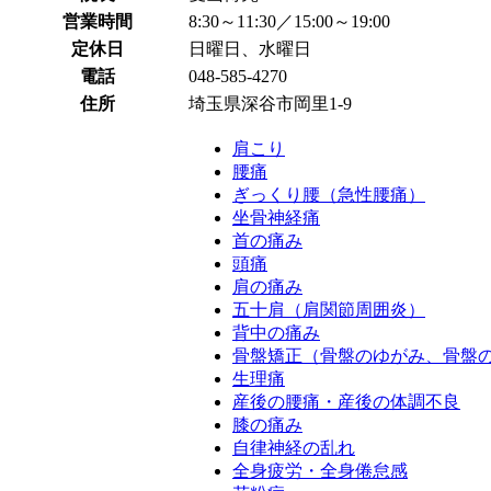
営業時間
8:30～11:30／15:00～19:00
定休日
日曜日、水曜日
電話
048-585-4270
住所
埼玉県深谷市岡里1-9
肩こり
腰痛
ぎっくり腰（急性腰痛）
坐骨神経痛
首の痛み
頭痛
肩の痛み
五十肩（肩関節周囲炎）
背中の痛み
骨盤矯正（骨盤のゆがみ、骨盤
生理痛
産後の腰痛・産後の体調不良
膝の痛み
自律神経の乱れ
全身疲労・全身倦怠感