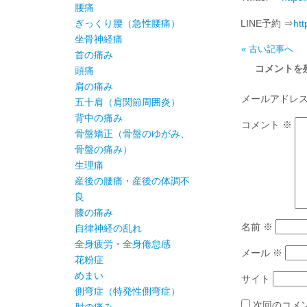
腰痛
ぎっくり腰（急性腰痛）
LINE予約 ⇒
htt
坐骨神経痛
« 古い記事へ
首の痛み
コメントを
頭痛
肩の痛み
メールアドレ
五十肩（肩関節周囲炎）
背中の痛み
コメント
※
骨盤矯正（骨盤のゆがみ、
骨盤の痛み）
生理痛
産後の腰痛・産後の体調不
良
膝の痛み
名前
※
自律神経の乱れ
全身疲労・全身倦怠感
メール
※
花粉症
めまい
サイト
側弯症（特発性側弯症）
次回のコメ