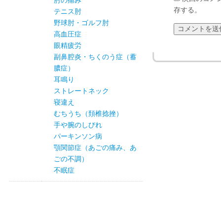
肘の痛み
存する。
テニス肘
野球肘・ゴルフ肘
高血圧症
眼精疲労
副鼻腔炎・ちくのう症（蓄
膿症）
耳鳴り
ストレートネック
寝違え
むちうち（頚椎捻挫）
手や腕のしびれ
パーキンソン病
顎関節症（あごの痛み、あ
ごの不調）
不眠症