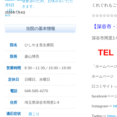
会参加のため、お休みをいただ
くれぐれもご
きます。
2026年7月4日
☆☆☆☆☆☆
【深谷市・
当院の基本情報
深谷市岡里1-
院名
ひしやま長生療院
TEL
院長
菱山博亮
「ホームペー
営業時間
8:30～11:30／15:00～19:00
ホームペー
定休日
日曜日、水曜日
口コミサイト
電話
048-585-4270
facebookペー
住所
埼玉県深谷市岡里1-9
Instagram⇒
ht
適応症状
肩こり
Twitter⇒
https