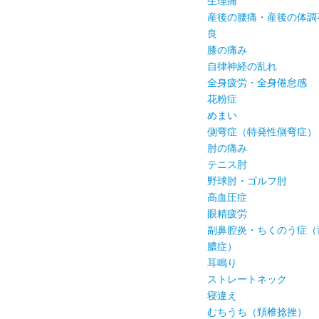
生理痛
産後の腰痛・産後の体調
良
膝の痛み
自律神経の乱れ
全身疲労・全身倦怠感
花粉症
めまい
側弯症（特発性側弯症）
肘の痛み
テニス肘
野球肘・ゴルフ肘
高血圧症
眼精疲労
副鼻腔炎・ちくのう症（
膿症）
耳鳴り
ストレートネック
寝違え
むちうち（頚椎捻挫）