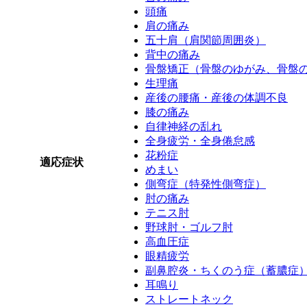
頭痛
肩の痛み
五十肩（肩関節周囲炎）
背中の痛み
骨盤矯正（骨盤のゆがみ、骨盤
生理痛
産後の腰痛・産後の体調不良
膝の痛み
自律神経の乱れ
全身疲労・全身倦怠感
花粉症
適応症状
めまい
側弯症（特発性側弯症）
肘の痛み
テニス肘
野球肘・ゴルフ肘
高血圧症
眼精疲労
副鼻腔炎・ちくのう症（蓄膿症
耳鳴り
ストレートネック