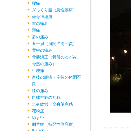
腰痛
ぎっくり腰（急性腰痛）
坐骨神経痛
首の痛み
頭痛
肩の痛み
五十肩（肩関節周囲炎）
背中の痛み
骨盤矯正（骨盤のゆがみ、
骨盤の痛み）
生理痛
産後の腰痛・産後の体調不
良
膝の痛み
自律神経の乱れ
全身疲労・全身倦怠感
花粉症
めまい
側弯症（特発性側弯症）
＝＝＝＝＝