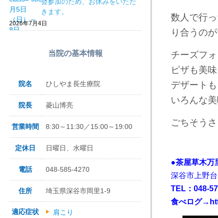
会参加のため、お休みをいただ
きます。
数人で行っ
2026年7月4日
り合うのが
当院の基本情報
チーズフォ
ピザも美味
院名
ひしやま長生療院
デザートも
いろんな美
院長
菱山博亮
ごちそうさ
営業時間
8:30～11:30／15:00～19:00
定休日
日曜日、水曜日
●茶屋草木万
電話
048-585-4270
深谷市上野台2
TEL：048-57
住所
埼玉県深谷市岡里1-9
食べログ→
ht
適応症状
肩こり