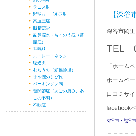
肘の痛み
テニス肘
【深谷
野球肘・ゴルフ肘
高血圧症
眼精疲労
深谷市岡里
副鼻腔炎・ちくのう症（蓄
膿症）
TEL 0
耳鳴り
ストレートネック
寝違え
「ホームペ
むちうち（頚椎捻挫）
手や腕のしびれ
ホームペ
パーキンソン病
顎関節症（あごの痛み、あ
口コミサ
ごの不調）
不眠症
faceboo
深谷市・熊谷
＝＝＝＝＝