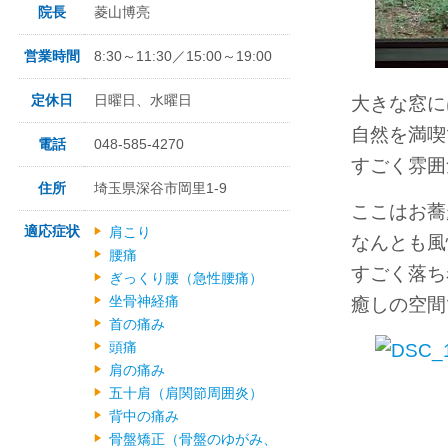
院長
菱山博亮
営業時間
8:30～11:30／15:00～19:00
定休日
日曜日、水曜日
大きな窓に
自然を満喫
電話
048-585-4270
すごく雰囲
住所
埼玉県深谷市岡里1-9
ここはお蕎
適応症状
肩こり
なんとも風
腰痛
すごく落ち
ぎっくり腰（急性腰痛）
坐骨神経痛
癒しの空間
首の痛み
頭痛
肩の痛み
五十肩（肩関節周囲炎）
背中の痛み
骨盤矯正（骨盤のゆがみ、