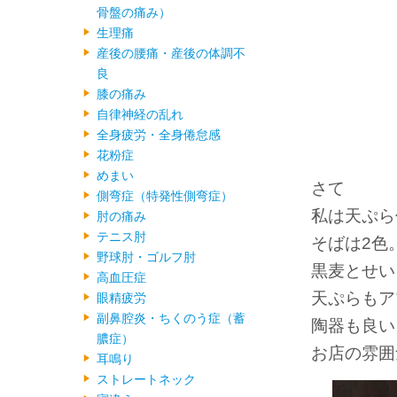
骨盤の痛み）
生理痛
産後の腰痛・産後の体調不
良
膝の痛み
自律神経の乱れ
全身疲労・全身倦怠感
花粉症
めまい
さて
側弯症（特発性側弯症）
私は天ぷら
肘の痛み
テニス肘
そばは2色
野球肘・ゴルフ肘
黒麦とせい
高血圧症
天ぷらもア
眼精疲労
副鼻腔炎・ちくのう症（蓄
陶器も良い
膿症）
お店の雰囲
耳鳴り
ストレートネック