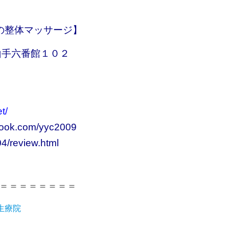
の整体マッサージ】
山手六番館１０２
t/
book.com/yyc2009
4/review.html
＝＝＝＝＝＝＝＝
生療院