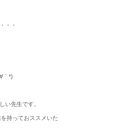
・・・
｀*)
しい先生です。
信を持っておススメいた