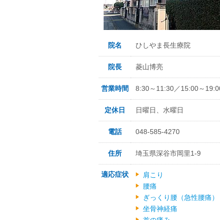
院名
ひしやま長生療院
院長
菱山博亮
営業時間
8:30～11:30／15:00～19:0
定休日
日曜日、水曜日
電話
048-585-4270
住所
埼玉県深谷市岡里1-9
適応症状
肩こり
腰痛
ぎっくり腰（急性腰痛）
坐骨神経痛