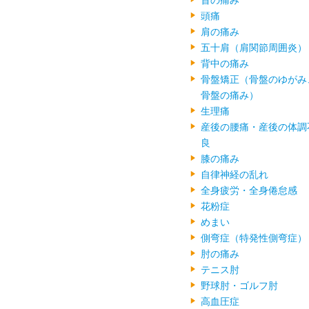
首の痛み
頭痛
肩の痛み
五十肩（肩関節周囲炎）
背中の痛み
骨盤矯正（骨盤のゆがみ
骨盤の痛み）
生理痛
産後の腰痛・産後の体調
良
膝の痛み
自律神経の乱れ
全身疲労・全身倦怠感
花粉症
めまい
側弯症（特発性側弯症）
肘の痛み
テニス肘
野球肘・ゴルフ肘
高血圧症