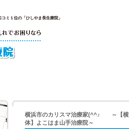
口コミ１位の「ひしやま長生療院」
が開院した理由
院長プロフィール
診療内容と
横浜市のカリスマ治療家(^^♪ ～【
体】よこはま山手治療院～