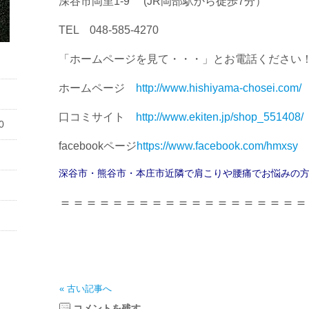
深谷市岡里1-9 (JR岡部駅から徒歩7分）
TEL 048-585-4270
「ホームページを見て・・・」とお電話ください
ホームページ
http://www.hishiyama-chosei.com/
口コミサイト
http://www.ekiten.jp/shop_551408/
0
facebookページ
https://www.facebook.com/hmxsy
深谷市・熊谷市・本庄市近隣で肩こりや腰痛でお悩みの
＝＝＝＝＝＝＝＝＝＝＝＝＝＝＝＝＝＝＝
« 古い記事へ
コメントを残す