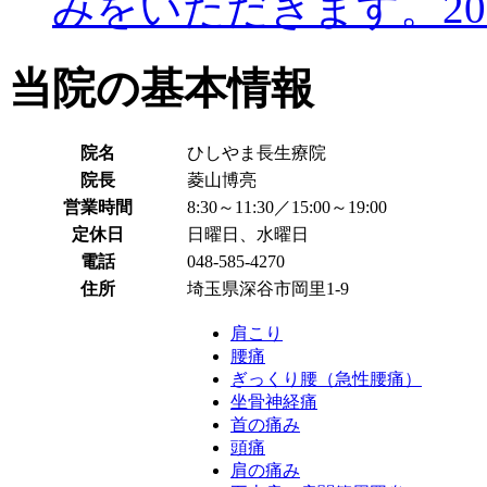
みをいただきます。
2
当院の基本情報
院名
ひしやま長生療院
院長
菱山博亮
営業時間
8:30～11:30／15:00～19:00
定休日
日曜日、水曜日
電話
048-585-4270
住所
埼玉県深谷市岡里1-9
肩こり
腰痛
ぎっくり腰（急性腰痛）
坐骨神経痛
首の痛み
頭痛
肩の痛み