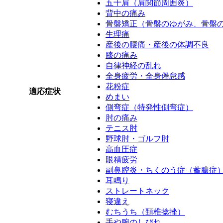
五十肩（肩関節周囲炎）
背中の痛み
骨盤矯正（骨盤のゆがみ、骨盤
生理痛
産後の腰痛・産後の体調不良
膝の痛み
自律神経の乱れ
全身疲労・全身倦怠感
花粉症
適応症状
めまい
側弯症（特発性側弯症）
肘の痛み
テニス肘
野球肘・ゴルフ肘
高血圧症
眼精疲労
副鼻腔炎・ちくのう症（蓄膿症
耳鳴り
ストレートネック
寝違え
むちうち（頚椎捻挫）
手や腕のしびれ