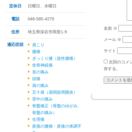
定休日
日曜日、水曜日
電話
048-585-4270
名前
※
住所
埼玉県深谷市岡里1-9
メール
※
適応症状
肩こり
サイト
腰痛
ぎっくり腰（急性腰痛）
次回のコメ
坐骨神経痛
存する。
首の痛み
頭痛
肩の痛み
五十肩（肩関節周囲炎）
背中の痛み
骨盤矯正（骨盤のゆがみ、
骨盤の痛み）
生理痛
産後の腰痛・産後の体調不