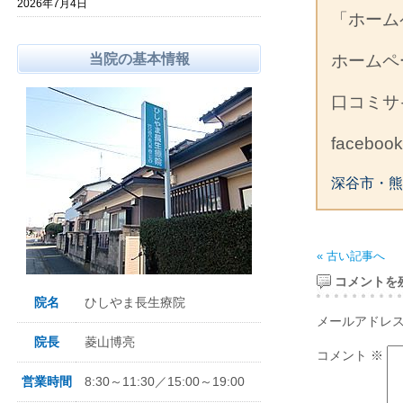
2026年7月4日
「ホーム
当院の基本情報
ホーム
口コミ
facebo
深谷市・熊
« 古い記事へ
コメントを
院名
ひしやま長生療院
メールアドレ
院長
菱山博亮
コメント
※
営業時間
8:30～11:30／15:00～19:00