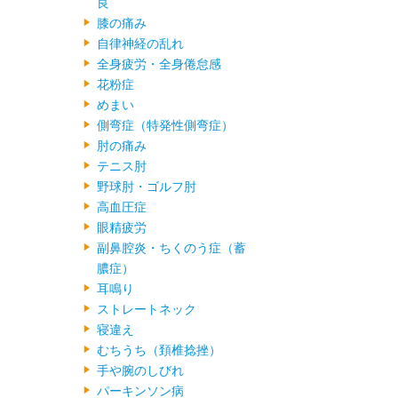
良
膝の痛み
自律神経の乱れ
全身疲労・全身倦怠感
花粉症
めまい
側弯症（特発性側弯症）
肘の痛み
テニス肘
野球肘・ゴルフ肘
高血圧症
眼精疲労
副鼻腔炎・ちくのう症（蓄
膿症）
耳鳴り
ストレートネック
寝違え
むちうち（頚椎捻挫）
手や腕のしびれ
パーキンソン病