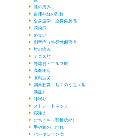
膝の痛み
自律神経の乱れ
全身疲労・全身倦怠感
花粉症
めまい
側弯症（特発性側弯症）
肘の痛み
テニス肘
野球肘・ゴルフ肘
高血圧症
眼精疲労
副鼻腔炎・ちくのう症（蓄
膿症）
耳鳴り
ストレートネック
寝違え
むちうち（頚椎捻挫）
手や腕のしびれ
パーキンソン病