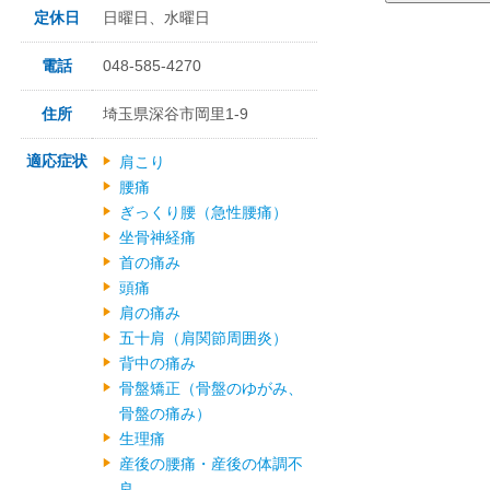
定休日
日曜日、水曜日
電話
048-585-4270
住所
埼玉県深谷市岡里1-9
適応症状
肩こり
腰痛
ぎっくり腰（急性腰痛）
坐骨神経痛
首の痛み
頭痛
肩の痛み
五十肩（肩関節周囲炎）
背中の痛み
骨盤矯正（骨盤のゆがみ、
骨盤の痛み）
生理痛
産後の腰痛・産後の体調不
良