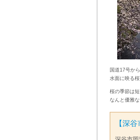
国道17号か
水面に映る桜
桜の季節は短
なんと優雅な
【深谷
深谷市岡