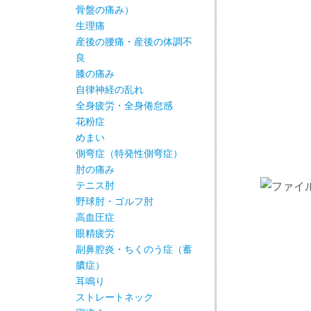
骨盤の痛み）
生理痛
産後の腰痛・産後の体調不
良
膝の痛み
自律神経の乱れ
全身疲労・全身倦怠感
花粉症
めまい
側弯症（特発性側弯症）
肘の痛み
テニス肘
野球肘・ゴルフ肘
高血圧症
眼精疲労
副鼻腔炎・ちくのう症（蓄
膿症）
耳鳴り
ストレートネック