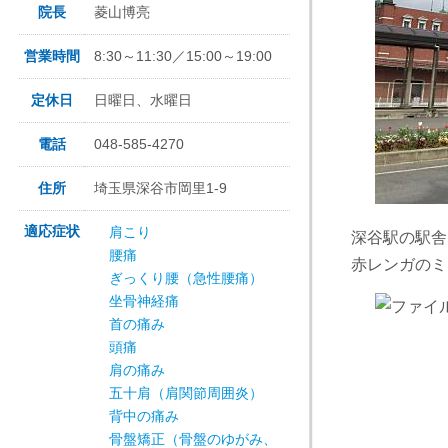
院長
菱山博亮
営業時間
8:30～11:30／15:00～19:00
定休日
日曜日、水曜日
電話
048-585-4270
住所
埼玉県深谷市岡里1-9
適応症状
肩こり
深谷駅の駅舎
腰痛
赤レンガのミ
ぎっくり腰（急性腰痛）
坐骨神経痛
首の痛み
頭痛
肩の痛み
五十肩（肩関節周囲炎）
背中の痛み
骨盤矯正（骨盤のゆがみ、