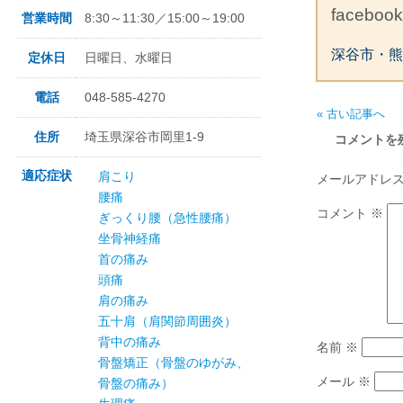
facebo
営業時間
8:30～11:30／15:00～19:00
深谷市・熊
定休日
日曜日、水曜日
電話
048-585-4270
« 古い記事へ
住所
埼玉県深谷市岡里1-9
コメントを
適応症状
肩こり
メールアドレ
腰痛
コメント
※
ぎっくり腰（急性腰痛）
坐骨神経痛
首の痛み
頭痛
肩の痛み
五十肩（肩関節周囲炎）
背中の痛み
名前
※
骨盤矯正（骨盤のゆがみ、
メール
※
骨盤の痛み）