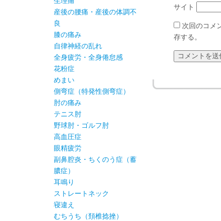
生理痛
サイト
産後の腰痛・産後の体調不
良
次回のコメ
膝の痛み
存する。
自律神経の乱れ
全身疲労・全身倦怠感
花粉症
めまい
側弯症（特発性側弯症）
肘の痛み
テニス肘
野球肘・ゴルフ肘
高血圧症
眼精疲労
副鼻腔炎・ちくのう症（蓄
膿症）
耳鳴り
ストレートネック
寝違え
むちうち（頚椎捻挫）