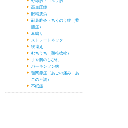
野球肘・ゴルフ肘
高血圧症
眼精疲労
副鼻腔炎・ちくのう症（蓄
膿症）
耳鳴り
ストレートネック
寝違え
むちうち（頚椎捻挫）
手や腕のしびれ
パーキンソン病
顎関節症（あごの痛み、あ
ごの不調）
不眠症