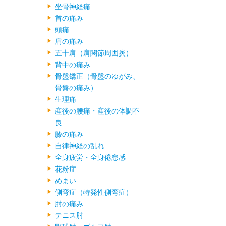
坐骨神経痛
首の痛み
頭痛
肩の痛み
五十肩（肩関節周囲炎）
背中の痛み
骨盤矯正（骨盤のゆがみ、
骨盤の痛み）
生理痛
産後の腰痛・産後の体調不
良
膝の痛み
自律神経の乱れ
全身疲労・全身倦怠感
花粉症
めまい
側弯症（特発性側弯症）
肘の痛み
テニス肘