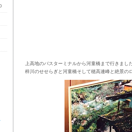
0
上高地のバスターミナルから河童橋まで行きまし
梓川のせせらぎと河童橋そして穂高連峰と絶景の
、