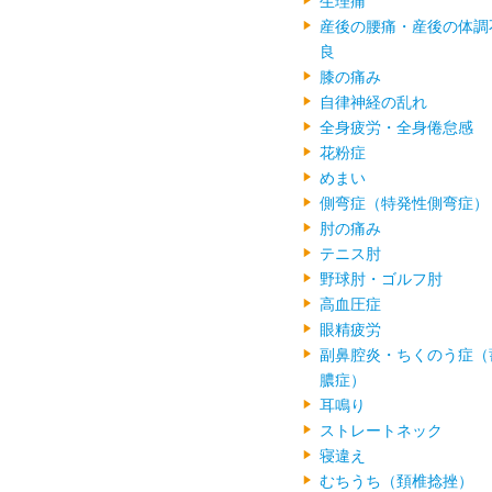
生理痛
産後の腰痛・産後の体調
良
膝の痛み
自律神経の乱れ
全身疲労・全身倦怠感
花粉症
めまい
側弯症（特発性側弯症）
肘の痛み
テニス肘
野球肘・ゴルフ肘
高血圧症
眼精疲労
副鼻腔炎・ちくのう症（
膿症）
耳鳴り
ストレートネック
寝違え
むちうち（頚椎捻挫）