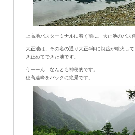
上高地バスターミナルに着く前に、大正池のバス
大正池は、その名の通り大正4年に焼岳が噴火し
き止めてできた池です。
うーーん なんとも神秘的です。
穂高連峰をバックに絶景です。