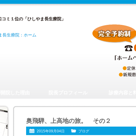
口コミ１位の「ひしやま長生療院」
が開院した理由
院長プロフィール
診療内容と
奥飛騨、上高地の旅。 その２
2015年09月04日
ブログ