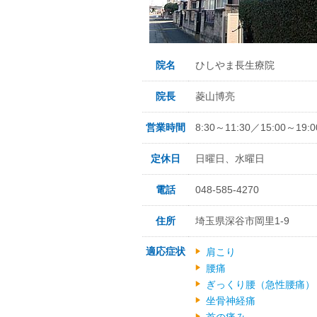
院名
ひしやま長生療院
院長
菱山博亮
営業時間
8:30～11:30／15:00～19:0
定休日
日曜日、水曜日
電話
048-585-4270
住所
埼玉県深谷市岡里1-9
適応症状
肩こり
腰痛
ぎっくり腰（急性腰痛）
坐骨神経痛