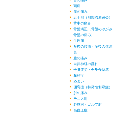
首の痛み
頭痛
肩の痛み
五十肩（肩関節周囲炎）
背中の痛み
骨盤矯正（骨盤のゆがみ
骨盤の痛み）
生理痛
産後の腰痛・産後の体調
良
膝の痛み
自律神経の乱れ
全身疲労・全身倦怠感
花粉症
めまい
側弯症（特発性側弯症）
肘の痛み
テニス肘
野球肘・ゴルフ肘
高血圧症