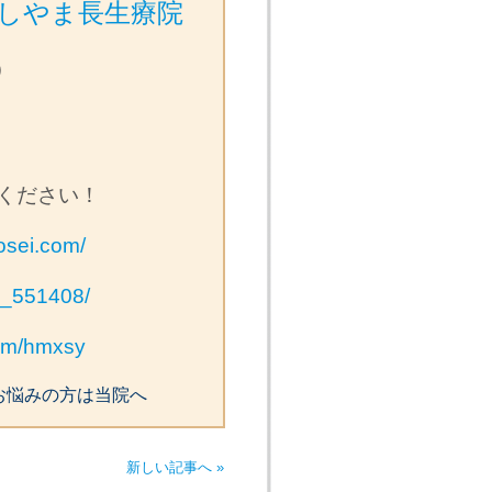
しやま長生療院
）
ください！
osei.com/
op_551408/
com/hmxsy
お悩みの方は当院へ
新しい記事へ »