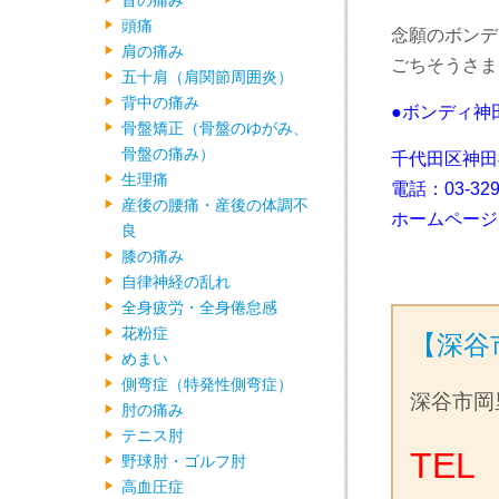
首の痛み
頭痛
念願のボンデ
肩の痛み
ごちそうさま
五十肩（肩関節周囲炎）
背中の痛み
●ボンディ神
骨盤矯正（骨盤のゆがみ、
骨盤の痛み）
千代田区神田
生理痛
電話：
03-32
産後の腰痛・産後の体調不
ホームページ
良
膝の痛み
自律神経の乱れ
全身疲労・全身倦怠感
花粉症
【深谷
めまい
側弯症（特発性側弯症）
深谷市岡
肘の痛み
テニス肘
TEL 
野球肘・ゴルフ肘
高血圧症