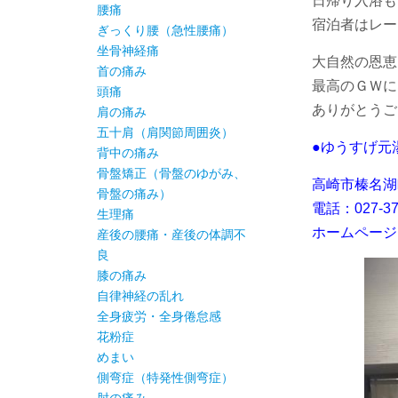
日帰り入浴も
腰痛
宿泊者はレー
ぎっくり腰（急性腰痛）
坐骨神経痛
大自然の恩恵
首の痛み
最高のＧＷに
頭痛
ありがとうござ
肩の痛み
五十肩（肩関節周囲炎）
●ゆうすげ元
背中の痛み
骨盤矯正（骨盤のゆがみ、
高崎市榛名湖町
骨盤の痛み）
電話：027-37
生理痛
ホームページ
産後の腰痛・産後の体調不
良
膝の痛み
自律神経の乱れ
全身疲労・全身倦怠感
花粉症
めまい
側弯症（特発性側弯症）