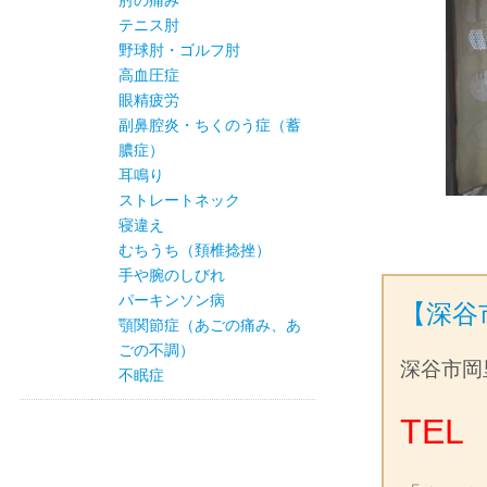
肘の痛み
テニス肘
野球肘・ゴルフ肘
高血圧症
眼精疲労
副鼻腔炎・ちくのう症（蓄
膿症）
耳鳴り
ストレートネック
寝違え
むちうち（頚椎捻挫）
手や腕のしびれ
パーキンソン病
【深谷
顎関節症（あごの痛み、あ
ごの不調）
深谷市岡
不眠症
TEL 