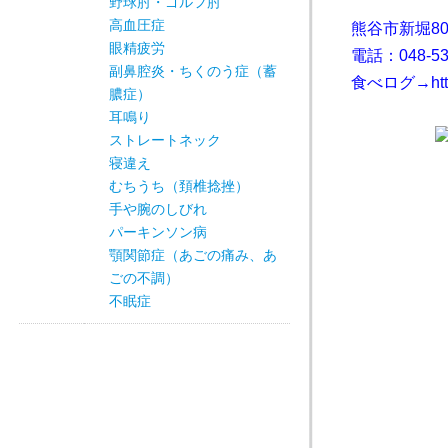
野球肘・ゴルフ肘
高血圧症
熊谷市新堀803
眼精疲労
電話：048-53
副鼻腔炎・ちくのう症（蓄
食べログ→
ht
膿症）
耳鳴り
ストレートネック
寝違え
むちうち（頚椎捻挫）
手や腕のしびれ
パーキンソン病
顎関節症（あごの痛み、あ
ごの不調）
不眠症