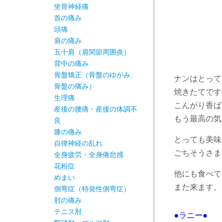
坐骨神経痛
首の痛み
頭痛
肩の痛み
五十肩（肩関節周囲炎）
背中の痛み
骨盤矯正（骨盤のゆがみ、
ナンはとって
骨盤の痛み）
焼きたてです
生理痛
こんがり香ば
産後の腰痛・産後の体調不
もう最高の気
良
膝の痛み
とっても美味
自律神経の乱れ
ごちそうさま
全身疲労・全身倦怠感
花粉症
他にも食べて
めまい
また来ます。
側弯症（特発性側弯症）
肘の痛み
テニス肘
●ラニー●