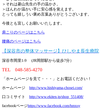
＞それは菱山先生の手の温かさ。
＞ほんわか温かい手に安心感を覚えます。
とっても嬉しうい褒め言葉ありがとうございます。
今後とも宜しくお願いいたします。
肩こりのページはこちら
腰痛のページはこちら
【深谷市の整体マッサージ】ひしやま長生療院
深谷市岡里1-9 (JR岡部駅から徒歩7分）
TEL 048-585-4270
「ホームページを見て・・・」とお電話ください！
ホームページ
http://www.hishiyama-chosei.com/
口コミサイト
http://www.ekiten.jp/shop_551408/
facebookページ
https://www.facebook.com/hmxsy