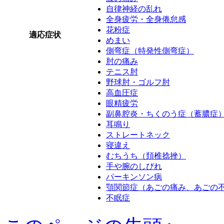
自律神経の乱れ
全身疲労・全身倦怠感
花粉症
適応症状
めまい
側弯症（特発性側弯症）
肘の痛み
テニス肘
野球肘・ゴルフ肘
高血圧症
眼精疲労
副鼻腔炎・ちくのう症（蓄膿症
耳鳴り
ストレートネック
寝違え
むちうち（頚椎捻挫）
手や腕のしびれ
パーキンソン病
顎関節症（あごの痛み、あごの
不眠症