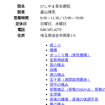
院名
ひしやま長生療院
院長
菱山博亮
営業時間
8:30～11:30／15:00～19:00
定休日
日曜日、水曜日
電話
048-585-4270
住所
埼玉県深谷市岡里1-9
肩こり
腰痛
ぎっくり腰（急性腰痛）
坐骨神経痛
首の痛み
頭痛
肩の痛み
五十肩（肩関節周囲炎）
背中の痛み
骨盤矯正（骨盤のゆがみ、骨盤
生理痛
産後の腰痛・産後の体調不良
膝の痛み