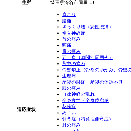
住所
埼玉県深谷市岡里1-9
肩こり
腰痛
ぎっくり腰（急性腰痛）
坐骨神経痛
首の痛み
頭痛
肩の痛み
五十肩（肩関節周囲炎）
背中の痛み
骨盤矯正（骨盤のゆがみ、骨盤
生理痛
産後の腰痛・産後の体調不良
膝の痛み
自律神経の乱れ
全身疲労・全身倦怠感
花粉症
適応症状
めまい
側弯症（特発性側弯症）
肘の痛み