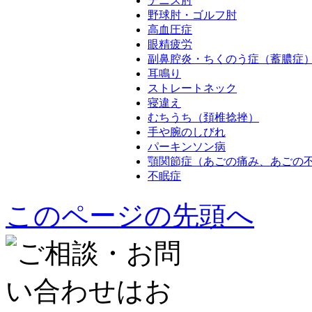
テニス肘
野球肘・ゴルフ肘
高血圧症
眼精疲労
副鼻腔炎・ちくのう症（蓄膿症
耳鳴り
ストレートネック
寝違え
むちうち（頚椎捻挫）
手や腕のしびれ
パーキンソン病
顎関節症（あごの痛み、あごの
不眠症
このページの先頭へ