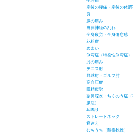
生理痛
産後の腰痛・産後の体調
良
膝の痛み
自律神経の乱れ
全身疲労・全身倦怠感
花粉症
めまい
側弯症（特発性側弯症）
肘の痛み
テニス肘
野球肘・ゴルフ肘
高血圧症
眼精疲労
副鼻腔炎・ちくのう症（
膿症）
耳鳴り
ストレートネック
寝違え
むちうち（頚椎捻挫）