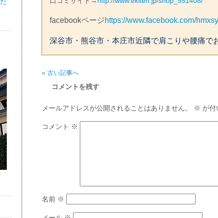
口コミサイト→
http://www.ekiten.jp/shop_551408/
だ
facebookページ
https://www.facebook.com/hmxs
深谷市・熊谷市・本庄市近隣で肩こりや腰痛で
« 古い記事へ
コメントを残す
メールアドレスが公開されることはありません。
※
が付
コメント
※
名前
※
メール
※