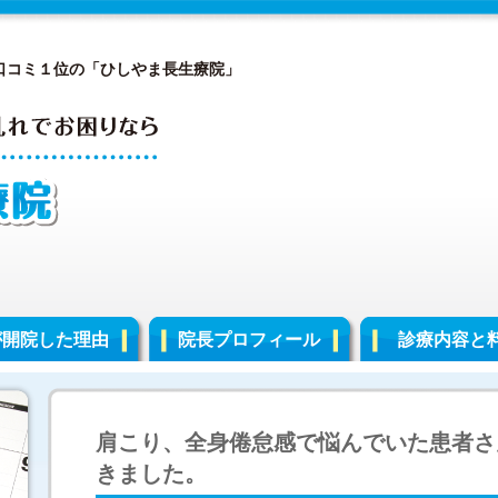
口コミ１位の「ひしやま長生療院」
が開院した理由
院長プロフィール
診療内容と
肩こり、全身倦怠感で悩んでいた患者さ
きました。