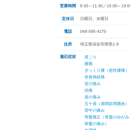
営業時間
8:30～11:30／15:00～19:0
定休日
日曜日、水曜日
電話
048-585-4270
住所
埼玉県深谷市岡里1-9
適応症状
肩こり
腰痛
ぎっくり腰（急性腰痛）
坐骨神経痛
首の痛み
頭痛
肩の痛み
五十肩（肩関節周囲炎）
背中の痛み
骨盤矯正（骨盤のゆがみ
骨盤の痛み）