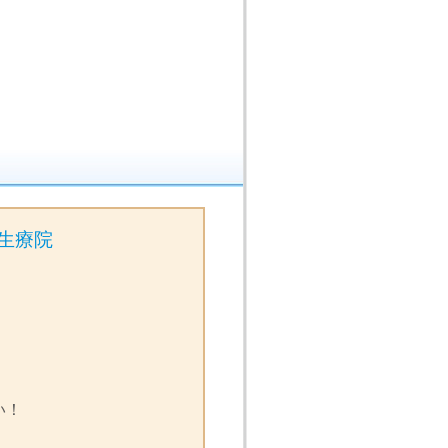
生療院
い！