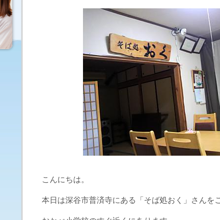
こんにちは。
本日は深谷市普済寺にある「そば処おく」さんを