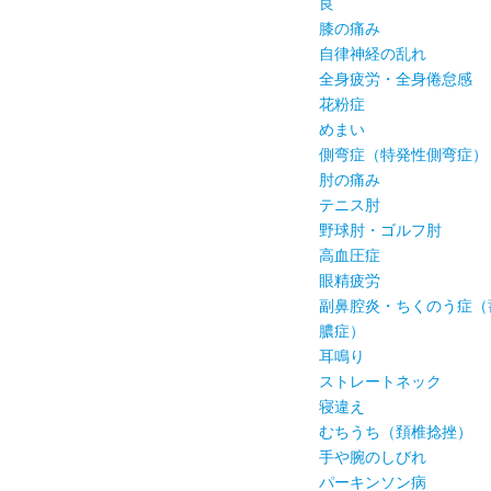
良
膝の痛み
自律神経の乱れ
全身疲労・全身倦怠感
花粉症
めまい
側弯症（特発性側弯症）
肘の痛み
テニス肘
野球肘・ゴルフ肘
高血圧症
眼精疲労
副鼻腔炎・ちくのう症（
膿症）
耳鳴り
ストレートネック
寝違え
むちうち（頚椎捻挫）
手や腕のしびれ
パーキンソン病