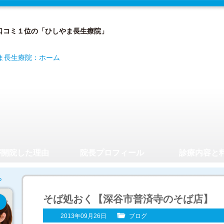
口コミ１位の「ひしやま長生療院」
が開院した理由
院長プロフィール
診療内容と
そば処おく【深谷市普済寺のそば店】
2013年09月26日
ブログ