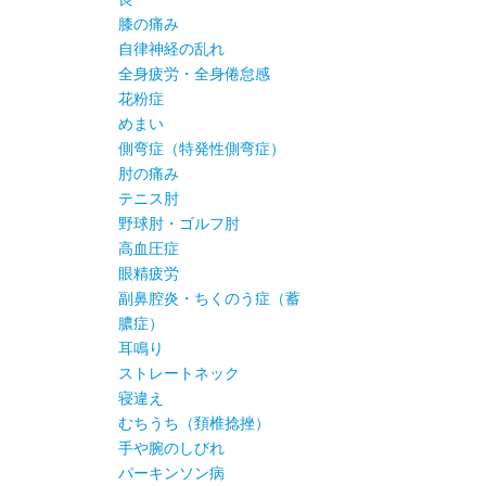
膝の痛み
自律神経の乱れ
全身疲労・全身倦怠感
花粉症
めまい
側弯症（特発性側弯症）
肘の痛み
テニス肘
野球肘・ゴルフ肘
高血圧症
眼精疲労
副鼻腔炎・ちくのう症（蓄
膿症）
耳鳴り
ストレートネック
寝違え
むちうち（頚椎捻挫）
手や腕のしびれ
パーキンソン病