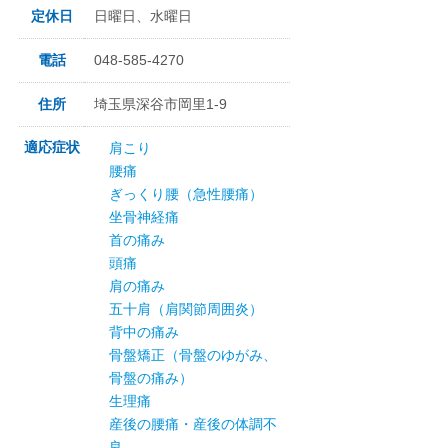
定休日
日曜日、水曜日
電話
048-585-4270
住所
埼玉県深谷市岡里1-9
適応症状
肩こり
腰痛
ぎっくり腰（急性腰痛）
坐骨神経痛
首の痛み
頭痛
肩の痛み
五十肩（肩関節周囲炎）
背中の痛み
骨盤矯正（骨盤のゆがみ、
骨盤の痛み）
生理痛
産後の腰痛・産後の体調不
良