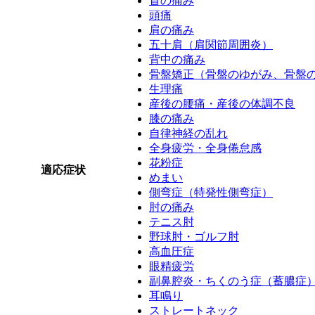
首の痛み
頭痛
肩の痛み
五十肩（肩関節周囲炎）
背中の痛み
骨盤矯正（骨盤のゆがみ、骨盤
生理痛
産後の腰痛・産後の体調不良
膝の痛み
自律神経の乱れ
全身疲労・全身倦怠感
花粉症
適応症状
めまい
側弯症（特発性側弯症）
肘の痛み
テニス肘
野球肘・ゴルフ肘
高血圧症
眼精疲労
副鼻腔炎・ちくのう症（蓄膿症
耳鳴り
ストレートネック