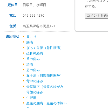
次回のコメ
定休日
日曜日、水曜日
存する。
電話
048-585-4270
住所
埼玉県深谷市岡里1-9
適応症状
肩こり
腰痛
ぎっくり腰（急性腰痛）
坐骨神経痛
首の痛み
頭痛
肩の痛み
五十肩（肩関節周囲炎）
背中の痛み
骨盤矯正（骨盤のゆがみ、
骨盤の痛み）
生理痛
産後の腰痛・産後の体調不