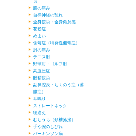
良
膝の痛み
自律神経の乱れ
全身疲労・全身倦怠感
花粉症
めまい
側弯症（特発性側弯症）
肘の痛み
テニス肘
野球肘・ゴルフ肘
高血圧症
眼精疲労
副鼻腔炎・ちくのう症（蓄
膿症）
耳鳴り
ストレートネック
寝違え
むちうち（頚椎捻挫）
手や腕のしびれ
パーキンソン病