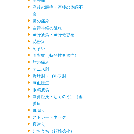
生理痛
産後の腰痛・産後の体調不
良
膝の痛み
自律神経の乱れ
全身疲労・全身倦怠感
花粉症
めまい
側弯症（特発性側弯症）
肘の痛み
テニス肘
野球肘・ゴルフ肘
高血圧症
眼精疲労
副鼻腔炎・ちくのう症（蓄
膿症）
耳鳴り
ストレートネック
寝違え
むちうち（頚椎捻挫）