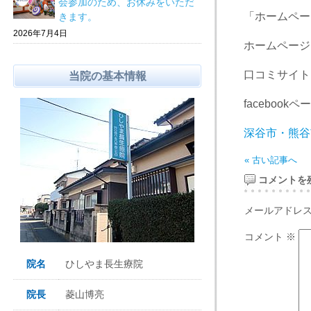
会参加のため、お休みをいただ
「ホームペー
きます。
2026年7月4日
ホームペー
口コミサイト
当院の基本情報
facebookペ
深谷市・熊谷
« 古い記事へ
コメントを
メールアドレ
コメント
※
院名
ひしやま長生療院
院長
菱山博亮