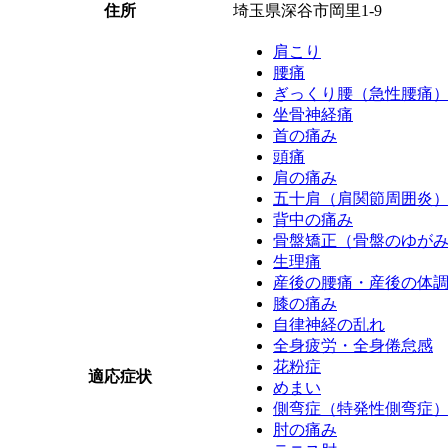
住所
埼玉県深谷市岡里1-9
肩こり
腰痛
ぎっくり腰（急性腰痛
坐骨神経痛
首の痛み
頭痛
肩の痛み
五十肩（肩関節周囲炎
背中の痛み
骨盤矯正（骨盤のゆが
生理痛
産後の腰痛・産後の体
膝の痛み
自律神経の乱れ
全身疲労・全身倦怠感
花粉症
適応症状
めまい
側弯症（特発性側弯症
肘の痛み