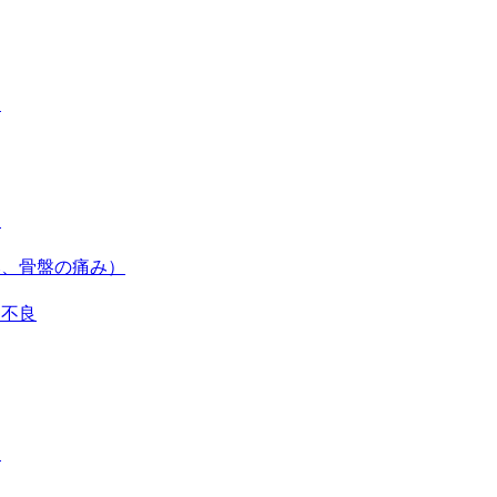
）
）
み、骨盤の痛み）
調不良
）