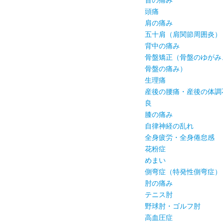
首の痛み
頭痛
肩の痛み
五十肩（肩関節周囲炎）
背中の痛み
骨盤矯正（骨盤のゆがみ
骨盤の痛み）
生理痛
産後の腰痛・産後の体調
良
膝の痛み
自律神経の乱れ
全身疲労・全身倦怠感
花粉症
めまい
側弯症（特発性側弯症）
肘の痛み
テニス肘
野球肘・ゴルフ肘
高血圧症