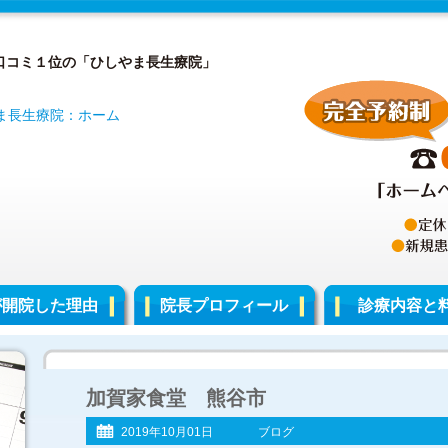
口コミ１位の「ひしやま長生療院」
が開院した理由
院長プロフィール
診療内容と
加賀家食堂 熊谷市
2019年10月01日
ブログ