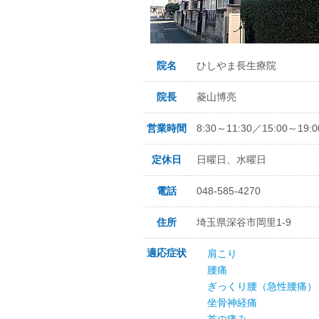
院名
ひしやま長生療院
院長
菱山博亮
営業時間
8:30～11:30／15:00～19:0
定休日
日曜日、水曜日
電話
048-585-4270
住所
埼玉県深谷市岡里1-9
適応症状
肩こり
腰痛
ぎっくり腰（急性腰痛）
坐骨神経痛