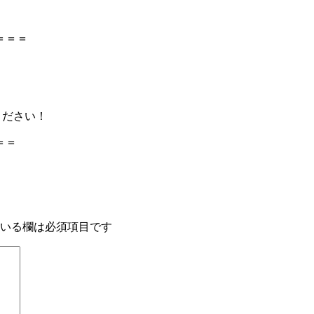
＝＝＝
話ください！
＝＝
いる欄は必須項目です