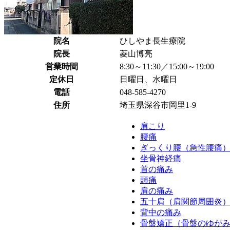
院名
ひしやま長生療院
院長
菱山博亮
営業時間
8:30～11:30／15:00～19:00
定休日
日曜日、水曜日
電話
048-585-4270
住所
埼玉県深谷市岡里1-9
肩こり
腰痛
ぎっくり腰（急性腰痛
坐骨神経痛
首の痛み
頭痛
肩の痛み
五十肩（肩関節周囲炎
背中の痛み
骨盤矯正（骨盤のゆが