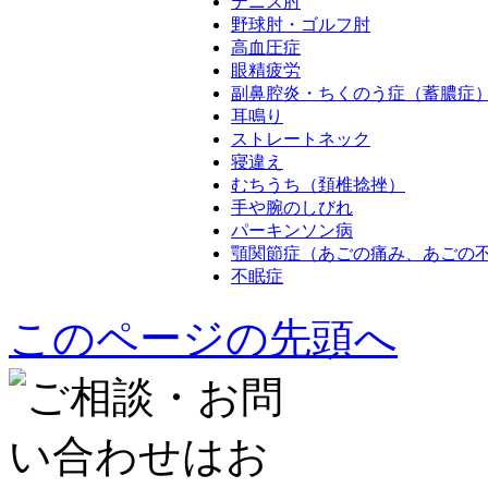
テニス肘
野球肘・ゴルフ肘
高血圧症
眼精疲労
副鼻腔炎・ちくのう症（蓄膿症
耳鳴り
ストレートネック
寝違え
むちうち（頚椎捻挫）
手や腕のしびれ
パーキンソン病
顎関節症（あごの痛み、あごの
不眠症
このページの先頭へ