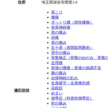
住所
埼玉県深谷市岡里1-9
肩こり
腰痛
ぎっくり腰（急性腰痛）
坐骨神経痛
首の痛み
頭痛
肩の痛み
五十肩（肩関節周囲炎）
背中の痛み
骨盤矯正（骨盤のゆがみ、骨盤
生理痛
産後の腰痛・産後の体調不良
膝の痛み
自律神経の乱れ
全身疲労・全身倦怠感
花粉症
適応症状
めまい
側弯症（特発性側弯症）
肘の痛み