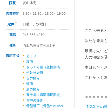
院長
菱山博亮
営業時間
8:30～11:30／15:00～19:00
定休日
日曜日、水曜日
ここへ来ると
電話
048-585-4270
新たな発見も
住所
埼玉県深谷市岡里1-9
最後は先生ど
適応症状
肩こり
人の治療を受
腰痛
ぎっくり腰（急性腰痛）
本日もたくさん
坐骨神経痛
これからも常
首の痛み
頭痛
肩の痛み
五十肩（肩関節周囲炎）
＝＝＝＝＝＝
背中の痛み
骨盤矯正（骨盤のゆがみ、
【深谷市の整