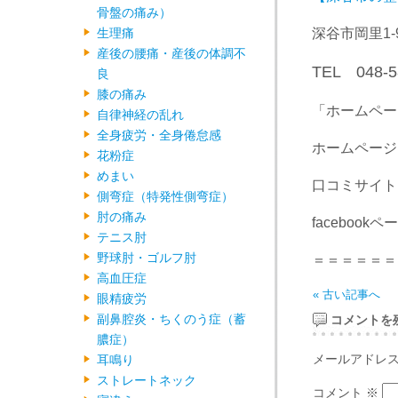
骨盤の痛み）
生理痛
深谷市岡里1-
産後の腰痛・産後の体調不
TEL 048-5
良
膝の痛み
「ホームペー
自律神経の乱れ
全身疲労・全身倦怠感
ホームペー
花粉症
めまい
口コミサイ
側弯症（特発性側弯症）
肘の痛み
facebookペ
テニス肘
野球肘・ゴルフ肘
＝＝＝＝＝＝
高血圧症
« 古い記事へ
眼精疲労
副鼻腔炎・ちくのう症（蓄
コメントを
膿症）
メールアドレ
耳鳴り
ストレートネック
コメント
※