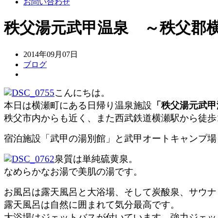
お問い合わせ
秩父湯元武甲温泉 ～秩父郡
2014年09月07日
ブログ
こんにちは。
本日は横瀬町にある日帰り温泉施設
「
秩父湯元武甲
秩父市内からも近く、また西武鉄道横瀬駅から徒歩
宿泊施設「武甲の湯別館」と武甲オートキャンプ場
泉質は単純硫黄泉。
なめらかなお湯で美肌の湯です。
お風呂は露天風呂と大浴場、そして炭酸泉、サウナ
露天風呂は自然に囲まれて気分最高です。
大浴場はジェットバスが付いています。強力ジェッ