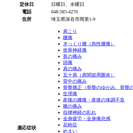
定休日
日曜日、水曜日
電話
048-585-4270
住所
埼玉県深谷市岡里1-9
肩こり
腰痛
ぎっくり腰（急性腰痛）
坐骨神経痛
首の痛み
頭痛
肩の痛み
五十肩（肩関節周囲炎）
背中の痛み
骨盤矯正（骨盤のゆがみ、骨盤
生理痛
産後の腰痛・産後の体調不良
膝の痛み
自律神経の乱れ
全身疲労・全身倦怠感
花粉症
適応症状
めまい