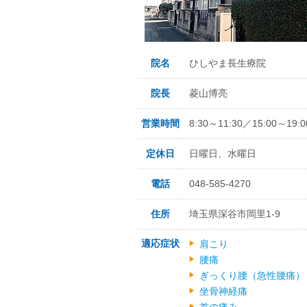
院名
ひしやま長生療院
院長
菱山博亮
営業時間
8:30～11:30／15:00～19:0
定休日
日曜日、水曜日
電話
048-585-4270
住所
埼玉県深谷市岡里1-9
適応症状
肩こり
腰痛
ぎっくり腰（急性腰痛）
坐骨神経痛