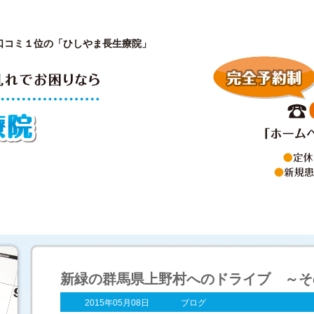
口コミ１位の「ひしやま長生療院」
が開院した理由
院長プロフィール
診療内容と
新緑の群馬県上野村へのドライブ ～そ
2015年05月08日
ブログ