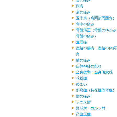
首の痛み
頭痛
肩の痛み
五十肩（肩関節周囲炎）
背中の痛み
骨盤矯正（骨盤のゆがみ
骨盤の痛み）
生理痛
産後の腰痛・産後の体調
良
膝の痛み
自律神経の乱れ
全身疲労・全身倦怠感
花粉症
めまい
側弯症（特発性側弯症）
肘の痛み
テニス肘
野球肘・ゴルフ肘
高血圧症