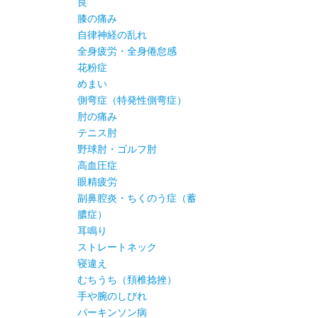
良
膝の痛み
自律神経の乱れ
全身疲労・全身倦怠感
花粉症
めまい
側弯症（特発性側弯症）
肘の痛み
テニス肘
野球肘・ゴルフ肘
高血圧症
眼精疲労
副鼻腔炎・ちくのう症（蓄
膿症）
耳鳴り
ストレートネック
寝違え
むちうち（頚椎捻挫）
手や腕のしびれ
パーキンソン病